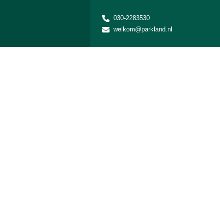
030-2283530
welkom@parkland.nl