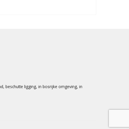
Externe bergr
Inhoud
, beschutte ligging, in bosrijke omgeving, in
Indeling
Aantal kamers
Aantal badka