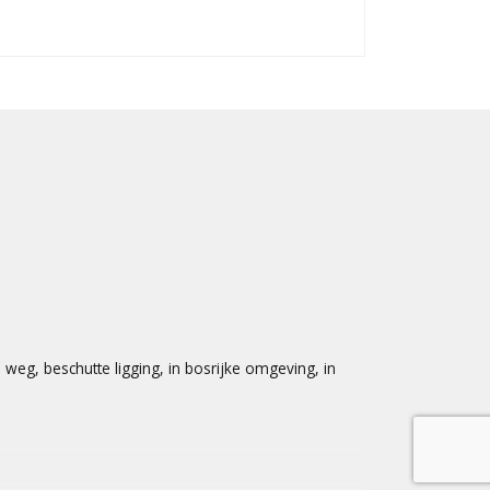
Overige inpand
Perceel
Inhoud
 weg, beschutte ligging, in bosrijke omgeving, in
Indeling
Aantal kamers