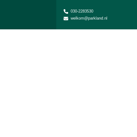
030-2283530
welkom@parkland.nl