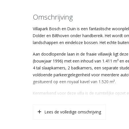
Omschrijving
Villapark Bosch en Duin is een fantastische woonple
Dolder en Bilthoven onder handbereik. Het wordt om
landschappen en eindeloze bossen. Het echte buitenle
Aan doodlopende laan in de fraaie villawijk ligt dez
(bouwjaar 1996) met een inhoud van 1.411 m³ en een
4 tal slaapkamers, 2 badkamers, een separate stud
voldoende parkeergelegenheid voor meerdere auto’s,
gesitueerd op een royaal kavel van 1.520 m².
Kenmerkend voor deze villa is de ruimtelijke opzet e
De villa heeft de volgende indeling:
——————————————-
Lees de volledige omschrijving
Begane grond:
Entree, hal met toilet, berging, trappenhuis en toe