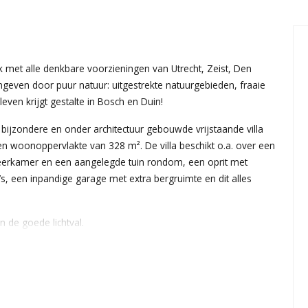
k met alle denkbare voorzieningen van Utrecht, Zeist, Den
geven door puur natuur: uitgestrekte natuurgebieden, fraaie
ven krijgt gestalte in Bosch en Duin!
e bijzondere en onder architectuur gebouwde vrijstaande villa
 woonoppervlakte van 328 m². De villa beschikt o.a. over een
eerkamer en een aangelegde tuin rondom, een oprit met
 een inpandige garage met extra bergruimte en dit alles
n de goede lichtval.
gang tot de slaapkamer beneden die over een eigen royale en