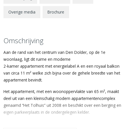
Overige media
Brochure
Omschrijving
Aan de rand van het centrum van Den Dolder, op de 1e
woonlaag, ligt dit ruime en moderne
2-kamer appartement met energielabel A en een royaal balkon
van circa 11 m² welke zich bijna over de gehele breedte van het
appartement bevindt.
Het appartement, met een woonoppervlakte van 65 m², maakt
deel uit van een kleinschalig modern appartementencomplex
genaamd ‘’Het Tolhuis” uit 2008 en beschikt over een berging en
eigen parkeerplaats in de ondergelegen kelder.
De combinatie van wonen bij het gezellige dorpscentrum van Den